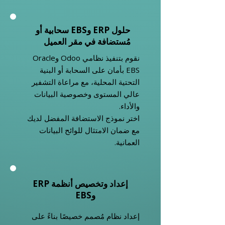
حلول ERP وEBS سحابية أو
مُستضافة في مقر العميل
نقوم بتنفيذ نظامي Odoo وOracle
EBS بأمان على السحابة أو البنية
التحتية المحلية، مع مراعاة التشفير
عالي المستوى وخصوصية البيانات
والأداء.
اختر نموذج الاستضافة المفضل لديك
مع ضمان الامتثال للوائح البيانات
العمانية.
إعداد وتخصيص أنظمة ERP
وEBS
إعداد نظام مُصمم خصيصًا بناءً على