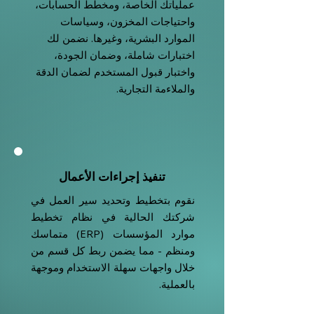
عملياتك الخاصة، ومخطط الحسابات،
واحتياجات المخزون، وسياسات
الموارد البشرية، وغيرها. نضمن لك
اختبارات شاملة، وضمان الجودة،
واختبار قبول المستخدم لضمان الدقة
والملاءمة التجارية.
تنفيذ إجراءات الأعمال
نقوم بتخطيط وتحديد سير العمل في
شركتك الحالية في نظام تخطيط
موارد المؤسسات (ERP) متماسك
ومنظم - مما يضمن ربط كل قسم من
خلال واجهات سهلة الاستخدام وموجهة
بالعملية.